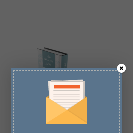
دليلك
للدراسات