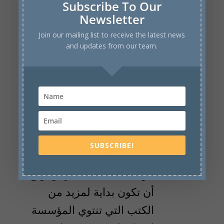
Subscribe To Our
العليا في
Newsletter
Join our mailing list to receive the latest news
الخارج
and updates from our team.
الإصدار الأول
تعد هذه النسخة بمثابة أول
إصدار، ليس فقط لهذا
الموضوع- الدراسة في
الخارج- تحديدًا، ولكنه أول
SUBSCRIBE!
منتج لكتاب من خلال
مؤسسة علماء مصر، ويتوقع
أن تكون بداية لمزيد من
الكتب التي تنتوي المؤسسة