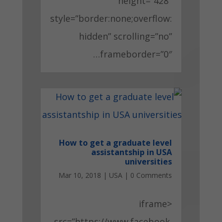
height=”428″
style=”border:none;overflow:
hidden” scrolling=”no”
frameborder=”0″…
How to get a graduate level
assistantship in USA
universities
Mar 10, 2018
|
USA
|
0 Comments
<iframe
src=”https://www.facebook.