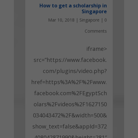
How to get a scholarship in
Singapore
Mar 10, 2018
|
Singapore
|
0
Comments
<iframe
src=”https://www.facebook.
com/plugins/video.php?
href=https%3A%2F%2Fwww.
facebook.com%2FEgyptSch
olars%2Fvideos%2F1627150
034043472%2F&width=500&
show_text=false&appId=372
408042871990&height=281″