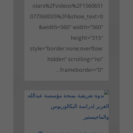
olars%2Fvideos%2F1560651
077360035%2F&show_text=0
&width=560″ width=”560″
height=”315″
style=”border:none;overflow:
hidden” scrolling=”no”
frameborder=”0″…