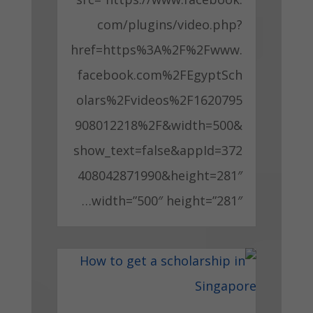
com/plugins/video.php?
href=https%3A%2F%2Fwww.
facebook.com%2FEgyptSch
olars%2Fvideos%2F1620795
908012218%2F&width=500&
show_text=false&appId=372
408042871990&height=281″
width=”500″ height=”281″…